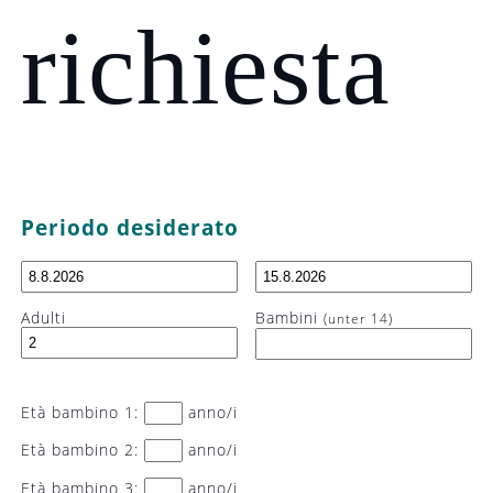
richiesta
Periodo desiderato
Adulti
Bambini
(unter 14)
Età bambino 1:
anno/i
Età bambino 2:
anno/i
Età bambino 3:
anno/i