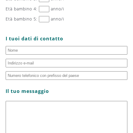
Età bambino 4:
anno/i
Età bambino 5:
anno/i
I tuoi dati di contatto
Il tuo messaggio