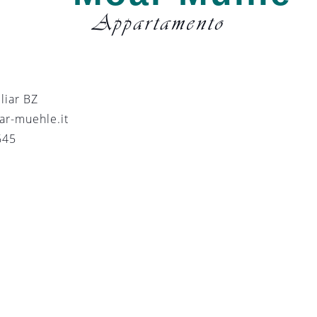
Appartamento
liar
BZ
ar-muehle.i
t
645