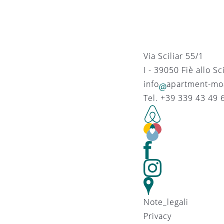
Via Sciliar 55/1
I - 39050
Fiè allo Sci
in
fo
apartm
ent-m
o
Tel. +39 339 43 49 
Note_legali
Privacy